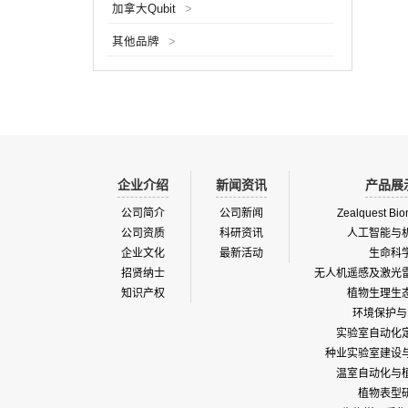
加拿大Qubit
>
受到了用
Zoo
其他品牌
>
了 TT
照亮被
用来看
地，从
企业介绍
新闻资讯
产品展
公司简介
公司新闻
Zealquest Bio
公司资质
科研资讯
人工智能与
企业文化
最新活动
生命科
招贤纳士
无人机遥感及激光
知识产权
植物生理生
环境保护与
实验室自动化
种业实验室建设
温室自动化与
植物表型