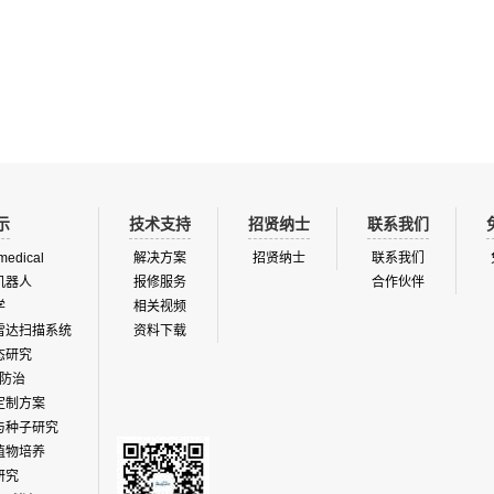
户的广泛好评。 它具有新型 Vario-
om™ 可变聚焦特性。 此类测温仪也整合
L/SLR 内置灯光瞄准系统。一束可见光
测的精确目标区。探测器的模式被设计
到在目标物体上的精确尺寸、位置和质
而，提供了一个三维目标...
示
技术支持
招贤纳士
联系我们
medical
解决方案
招贤纳士
联系我们
机器人
报修服务
合作伙伴
学
相关视频
雷达扫描系统
资料下载
态研究
防治
定制方案
与种子研究
植物培养
研究