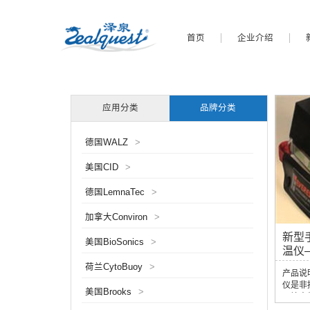
首页
企业介绍
应用分类
品牌分类
德国WALZ
>
美国CID
>
德国LemnaTec
>
加拿大Conviron
>
新型
美国BioSonics
>
温仪—
荷兰CytoBuoy
>
产品说
仪是非
美国Brooks
>
环境中
方面，