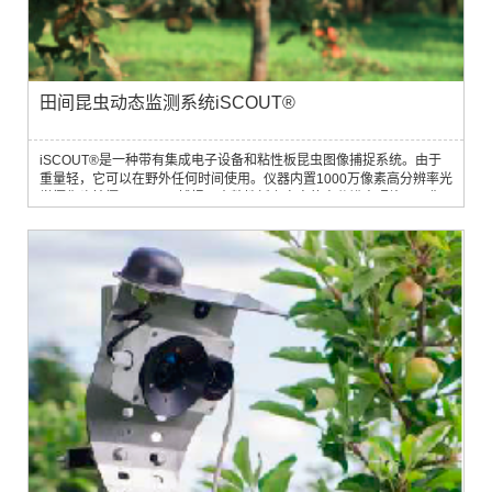
田间昆虫动态监测系统iSCOUT®
iSCOUT®是一种带有集成电子设备和粘性板昆虫图像捕捉系统。由于
重量轻，它可以在野外任何时间使用。仪器内置1000万像素高分辨率光
学摄像头拍摄iSCOUT®捕捉器内粘性板上害虫的高分辨率照片，图像
通过4G LTE网络发送到在线平台，使用人工智能和自学习算法，通过自
动害虫检测框架进行害虫的分析和计数，分析数据都在FieldCliate网络
平台在线显示。设备提供不同类型的昆虫陷阱，覆盖范围广泛的昆虫物
种。一个控制单元...