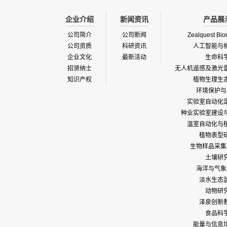
企业介绍
新闻资讯
产品展
公司简介
公司新闻
Zealquest Bio
公司资质
科研资讯
人工智能与
企业文化
最新活动
生命科
招贤纳士
无人机遥感及激光
知识产权
植物生理生
环境保护与
实验室自动化
种业实验室建设
温室自动化与
植物表型
生物样品采集
土壤研
海洋与气象
淡水生态
动物研
泽泉创新
食品科
能量与信息