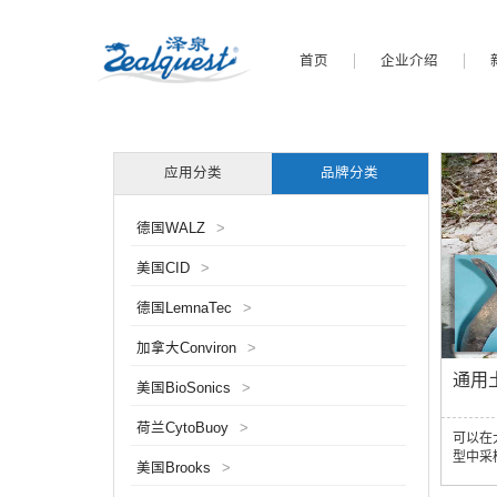
首页
企业介绍
应用分类
品牌分类
德国WALZ
>
美国CID
>
德国LemnaTec
>
加拿大Conviron
>
通用
美国BioSonics
>
荷兰CytoBuoy
>
可以在
型中采
美国Brooks
>
器。