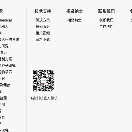
示
技术支持
招贤纳士
联系我们
medical
解决方案
招贤纳士
联系我们
机器人
报修服务
合作伙伴
学
相关视频
雷达扫描系统
资料下载
态研究
防治
定制方案
与种子研究
植物培养
研究
及储存
究
监测
泽泉科技官方微信
监测
究
教育
学
场研究